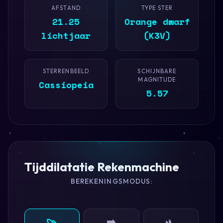
AFSTAND
TYPE STER
21.25
Orange dwarf
lichtjaar
(K3V)
STERRENBEELD
SCHIJNBARE
MAGNITUDE
Cassiopeia
5.57
Tijddilatatie Rekenmachine
BEREKENINGSMODUS:
➡️