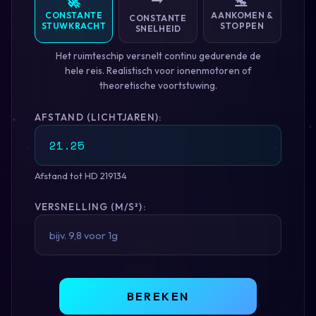
🚀
🛬
CONSTANTE
AANKOMEN &
CONSTANTE
STUWKRACHT
STOPPEN
SNELHEID
Het ruimteschip versnelt continu gedurende de
hele reis. Realistisch voor ionenmotoren of
theoretische voortstuwing.
AFSTAND (LICHTJAREN):
Afstand tot HD 219134
VERSNELLING (M/S²):
BEREKEN