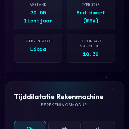
AFSTAND
TYPE STER
20.55
Red dwarf
lichtjaar
(M3V)
STERRENBEELD
SCHIJNBARE
MAGNITUDE
Libra
10.56
Tijddilatatie Rekenmachine
BEREKENINGSMODUS:
➡️