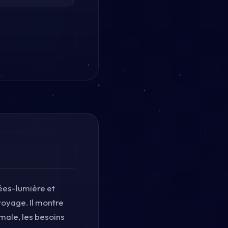
nées-lumière et
voyage. Il montre
male, les besoins