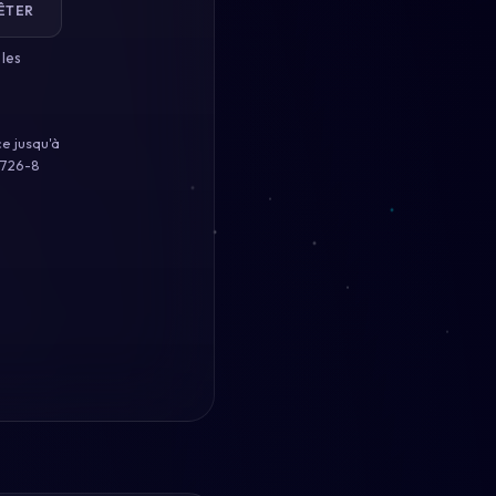
ÊTER
 les
e jusqu'à
 726-8