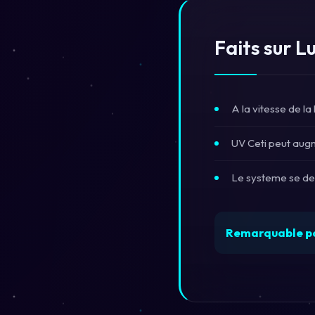
Faits sur L
A la vitesse de la
UV Ceti peut augm
Le systeme se dep
Remarquable p