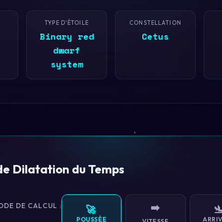
TYPE D'ÉTOILE
CONSTELLATION
Binary red
Cetus
dwarf
system
de Dilatation du Temps
ODE DE CALCUL :
➡️
🚀

POUSSÉE
ARRIV
VITESSE