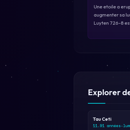
Une etoile a eru
augmenter sa lum
Luyten 726-8 est
Explorer de
Tau Ceti
11.91 années-lum