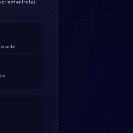
varient entre les
érimente
ère