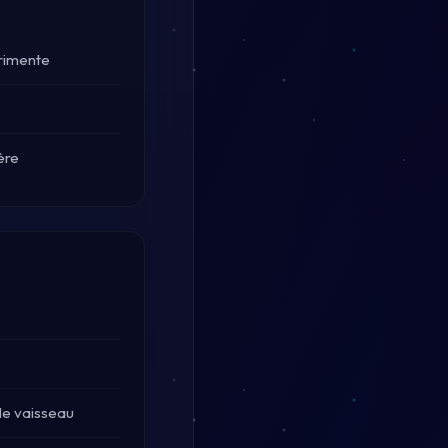
érimente
ère
le vaisseau