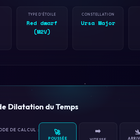
TYPE D'ÉTOILE
CONSTELLATION
Red dwarf
Ursa Major
(M2V)
de Dilatation du Temps
ODE DE CALCUL :
➡️
🚀

POUSSÉE
ARRIV
VITESSE