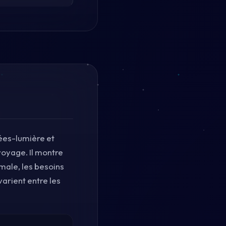
nées-lumière et
voyage. Il montre
male, les besoins
varient entre les