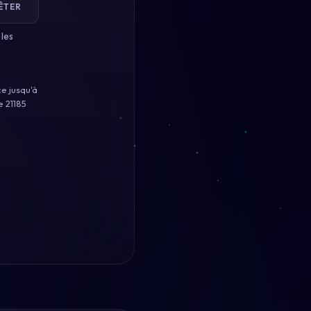
ÊTER
 les
e jusqu'à
e 21185