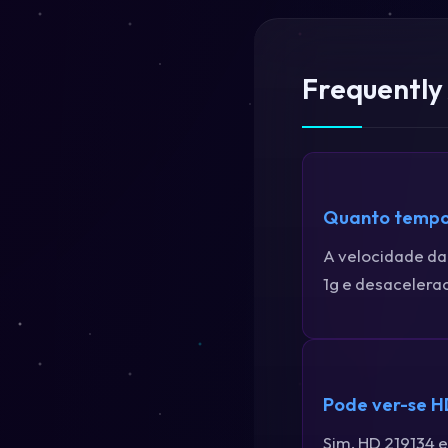
Frequently
Quanto tempo 
A velocidade da
1g e desacelerac
Pode ver-se H
Sim, HD 219134 e