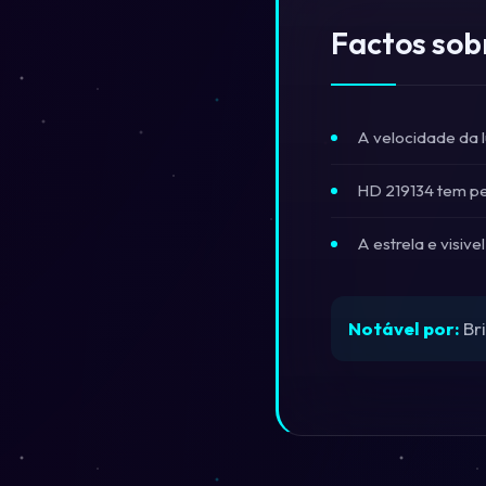
Factos sob
A velocidade da 
HD 219134 tem pe
A estrela e visiv
Notável por:
Bri