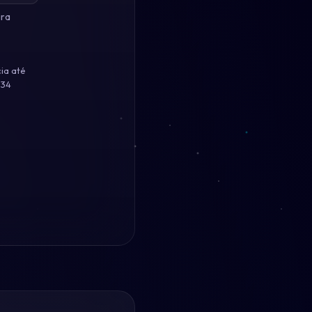
ara
ia até
134