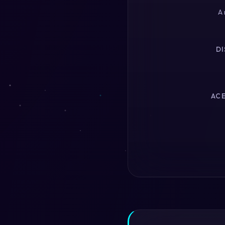
A 
DI
ACE