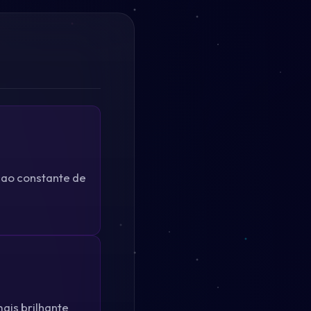
cao constante de
mais brilhante