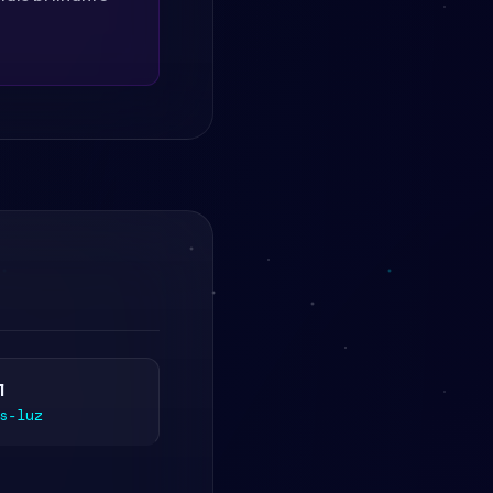
1
s-luz