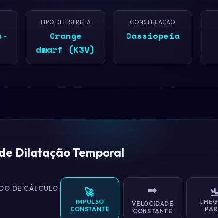
TIPO DE ESTRELA
CONSTELAÇÃO
s-
Orange
Cassiopeia
dwarf (K3V)
 de Dilatação Temporal
DO DE CÁLCULO:
➡️
🚀

IMPULSO
CHEG
VELOCIDADE
CONSTANTE
PAR
CONSTANTE