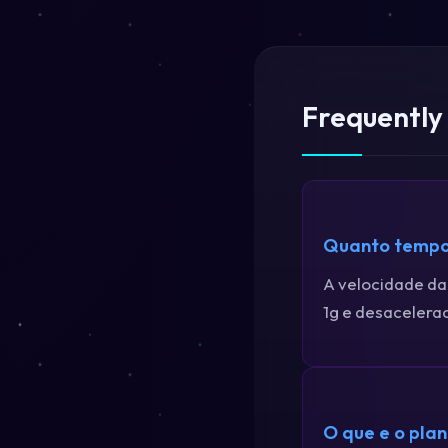
Frequently
Quanto tempo 
A velocidade da
1g e desacelerac
O que e o pla