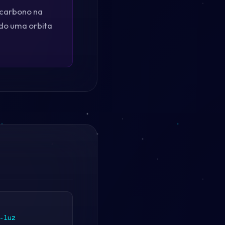
 carbono na
do uma orbita
-luz