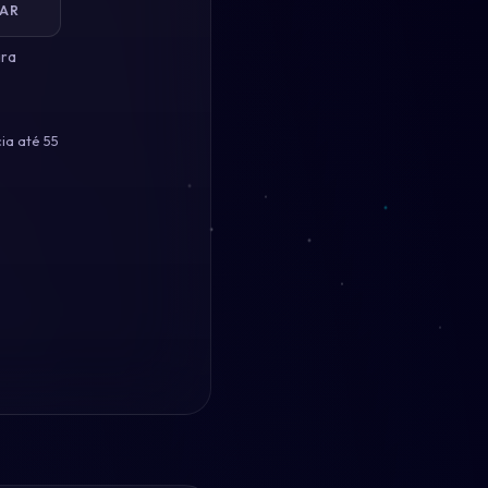
AR
ara
ia até 55