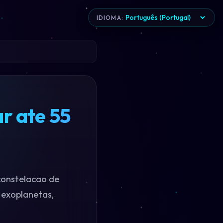
IDIOMA:
r ate 55
 constelacao de
 exoplanetas,