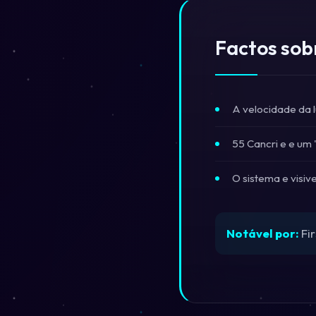
Factos sob
A velocidade da l
55 Cancri e e um
O sistema e visiv
Notável por:
Fir