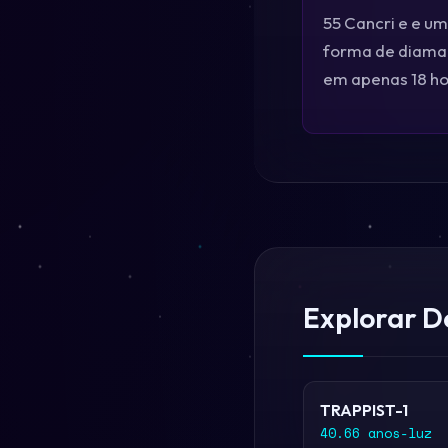
55 Cancri e e u
forma de diaman
em apenas 18 ho
Explorar D
TRAPPIST-1
40.66 anos-luz