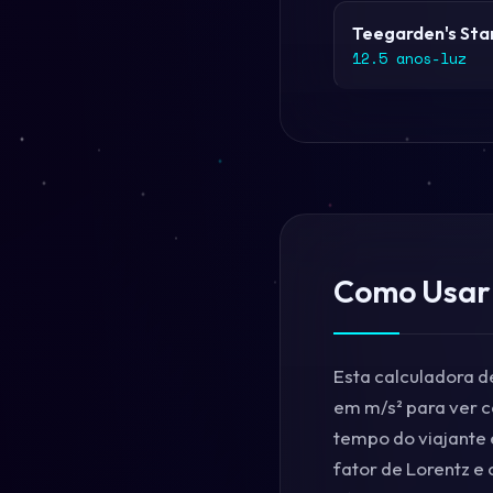
Teegarden's Sta
12.5 anos-luz
Como Usar 
Esta calculadora d
em m/s² para ver c
tempo do viajante 
fator de Lorentz e