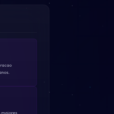
eracao
anos.
s maiores