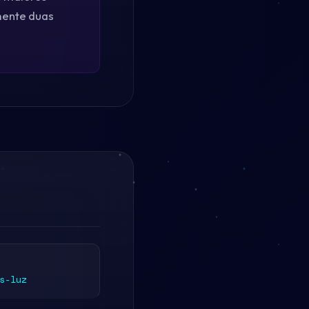
mente duas
s-luz