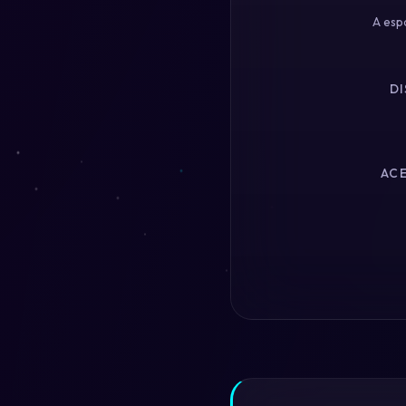
A esp
DI
ACE