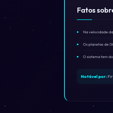
Fatos sobr
Na velocidade da 
Os planetas de G
O sistema tem do
Notável por:
Fir