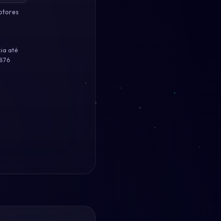
otores
ia até
 876