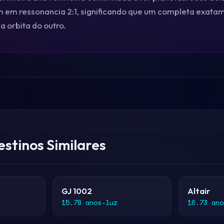
m em ressonancia 2:1, significando que um completa exata
a orbita do outro.
estinos Similares
GJ 1002
Altair
15.78 anos-luz
16.73 ano