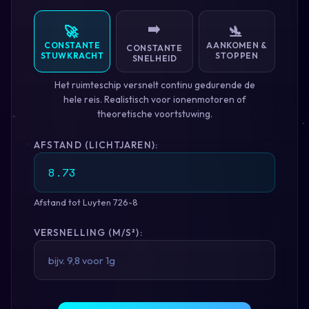
➡️
🚀
🛬
CONSTANTE
AANKOMEN &
CONSTANTE
STUWKRACHT
STOPPEN
SNELHEID
Het ruimteschip versnelt continu gedurende de
hele reis. Realistisch voor ionenmotoren of
theoretische voortstuwing.
AFSTAND (LICHTJAREN):
Afstand tot Luyten 726-8
VERSNELLING (M/S²):