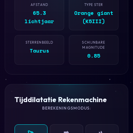
AFSTAND
TYPE STER
65.3
Orange giant
lichtjaar
(K5III)
STERRENBEELD
SCHIJNBARE
MAGNITUDE
Taurus
0.85
Tijddilatatie Rekenmachine
BEREKENINGSMODUS:
➡️