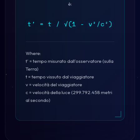
è:
t' = t / √(1 - v²/c²)
Where:
t' = tempo misurato dall'osservatore (sulla
Terra)
t = tempo vissuto dal viaggiatore
v = velocità del viaggiatore
c = velocità della luce (299.792.458 metri
al secondo)