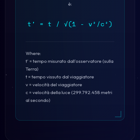
è:
t' = t / √(1 - v²/c²)
Where:
t' = tempo misurato dall'osservatore (sulla
Terra)
t = tempo vissuto dal viaggiatore
v = velocità del viaggiatore
c = velocità della luce (299.792.458 metri
al secondo)