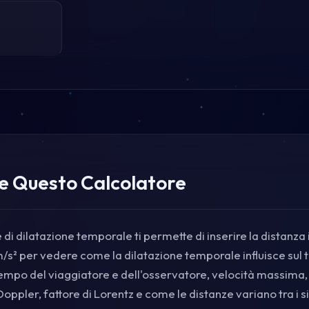
 Questo Calcolatore
di dilatazione temporale ti permette di inserire la distanza i
m/s² per vedere come la dilatazione temporale influisce sul 
l tempo del viaggiatore e dell'osservatore, velocità massima, 
Doppler, fattore di Lorentz e come le distanze variano tra i s