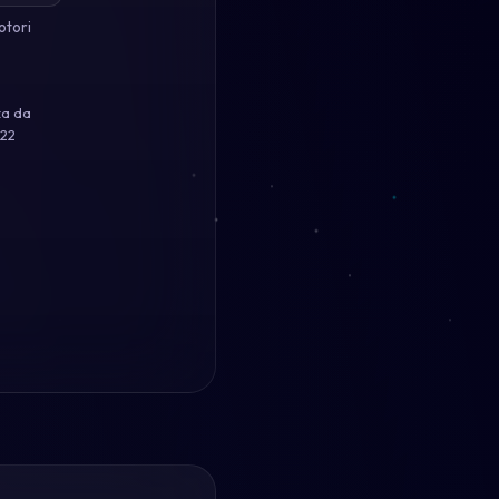
otori
za da
-22