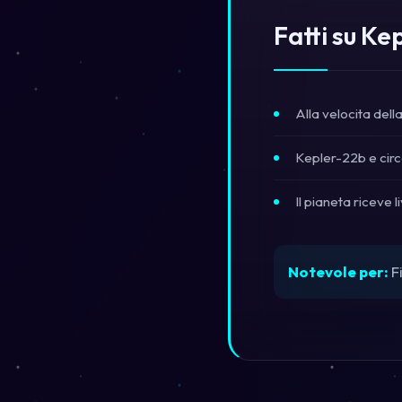
Fatti su Ke
Alla velocita dell
Kepler-22b e circa
Il pianeta riceve li
Notevole per:
F