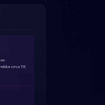
Con
rebbe circa 115