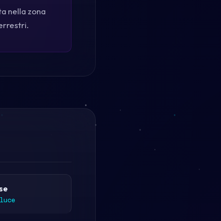
ta nella zona
errestri.
se
luce