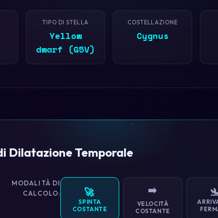
TIPO DI STELLA
COSTELLAZIONE
Yellow
Cygnus
dwarf (G5V)
di Dilatazione Temporale
MODALITÀ DI
➡️
🚀

CALCOLO:
SPINTA
ARRIV
VELOCITÀ
COSTANTE
FERM
COSTANTE