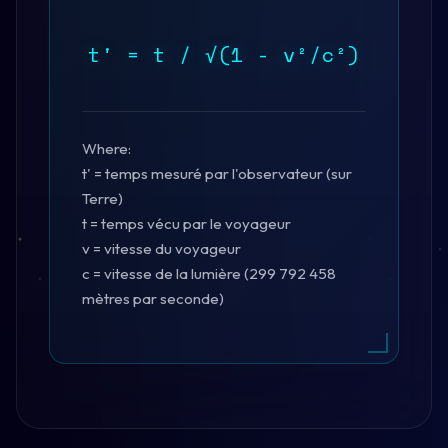
t' = t / √(1 - v²/c²)
Where:
t' = temps mesuré par l'observateur (sur
Terre)
t = temps vécu par le voyageur
v = vitesse du voyageur
c = vitesse de la lumière (299 792 458
mètres par seconde)