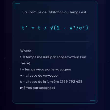
La Formule de Dilatation du Temps est :
t' = t / √(1 - v²/c²)
Where:
t' = temps mesuré par l'observateur (sur
Terre)
t = temps vécu par le voyageur
v = vitesse du voyageur
c = vitesse de la lumière (299 792 458
mètres par seconde)