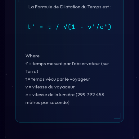
La Formule de Dilatation du Temps est :
t' = t / √(1 - v²/c²)
Where:
t' = temps mesuré par l'observateur (sur
Terre)
t = temps vécu par le voyageur
v = vitesse du voyageur
c = vitesse de la lumière (299 792 458
mètres par seconde)