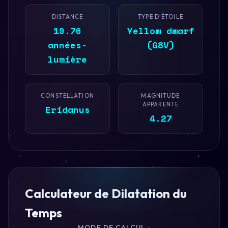
DISTANCE
TYPE D'ÉTOILE
19.76
Yellow dwarf
années-
(G8V)
lumière
CONSTELLATION
MAGNITUDE
APPARENTE
Eridanus
4.27
Calculateur de Dilatation du
Temps
MODE DE CALCUL :