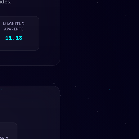
ades.
MAGNITUD
APARENTE
11.13

AR Y