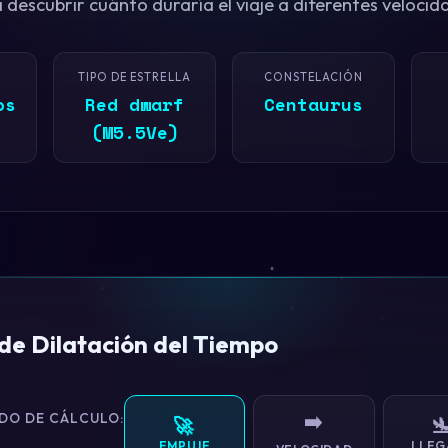
 descubrir cuánto duraría el viaje a diferentes velocid
TIPO DE ESTRELLA
CONSTELACIÓN
os
Red dwarf
Centaurus
(M5.5Ve)
de Dilatación del Tiempo
DO DE CÁLCULO:
➡️
🚀

EMPUJE
LLEG