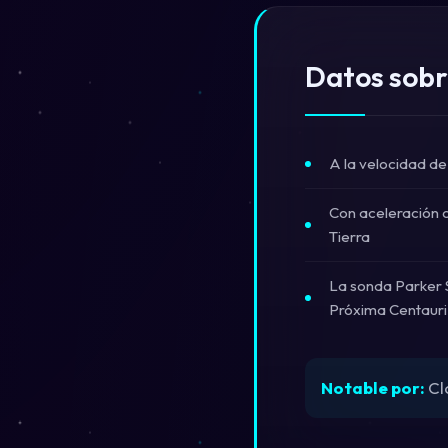
Datos sobr
A la velocidad de 
Con aceleración c
Tierra
La sonda Parker S
Próxima Centauri
Notable por:
Clo