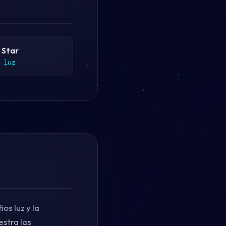
 Star
 luz
os luz y la
estra las