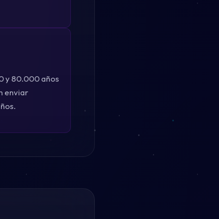
00 y 80.000 años
n enviar
años.