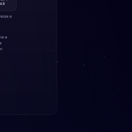
AR
nicos o
ia a
a
ri