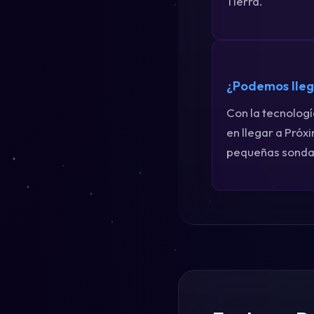
Tierra.
¿Podemos lleg
Con la tecnolog
en llegar a Pró
pequeñas sondas 