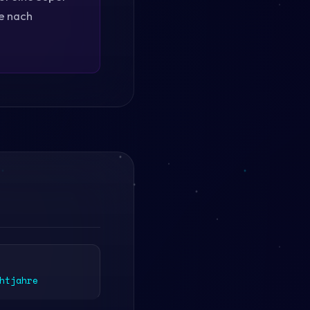
he nach
htjahre