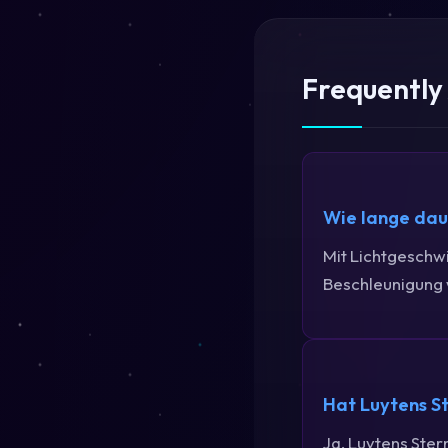
Frequently
Wie lange daue
Mit Lichtgeschwi
Beschleunigung 
Hat Luytens S
Ja, Luytens Ster