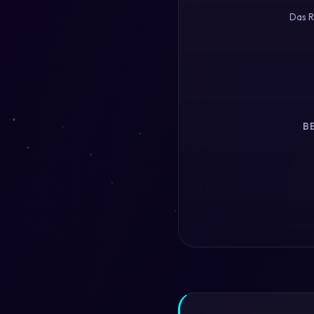
Das R
B