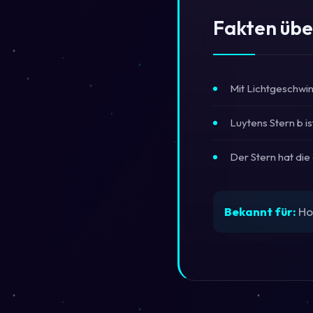
Fakten übe
Mit Lichtgeschwin
Luytens Stern b i
Der Stern hat die
Bekannt für:
Hos