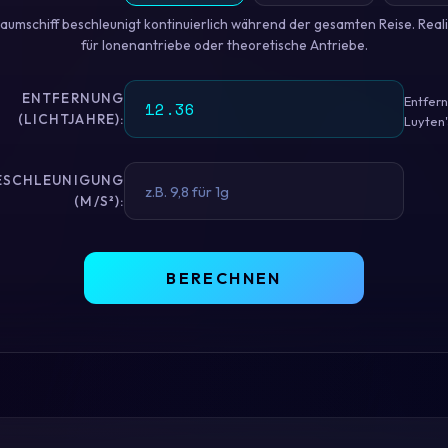
aumschiff beschleunigt kontinuierlich während der gesamten Reise. Reali
für Ionenantriebe oder theoretische Antriebe.
ENTFERNUNG
Entfer
(LICHTJAHRE):
Luyten'
ESCHLEUNIGUNG
(M/S²):
BERECHNEN