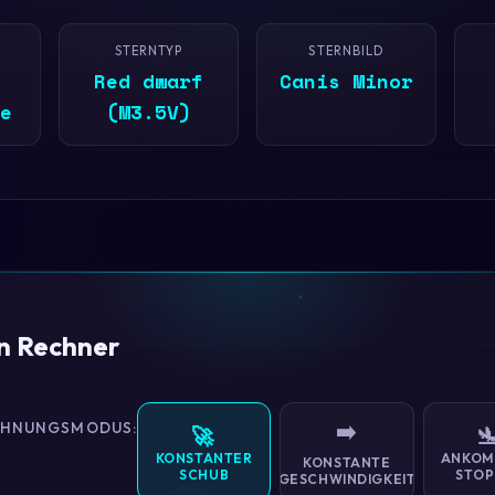
STERNTYP
STERNBILD
Red dwarf
Canis Minor
e
(M3.5V)
on Rechner
CHNUNGSMODUS:
➡️
🚀

KONSTANTER
ANKOM
KONSTANTE
SCHUB
STOP
GESCHWINDIGKEIT