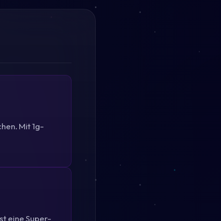
hen. Mit 1g-
st eine Super-